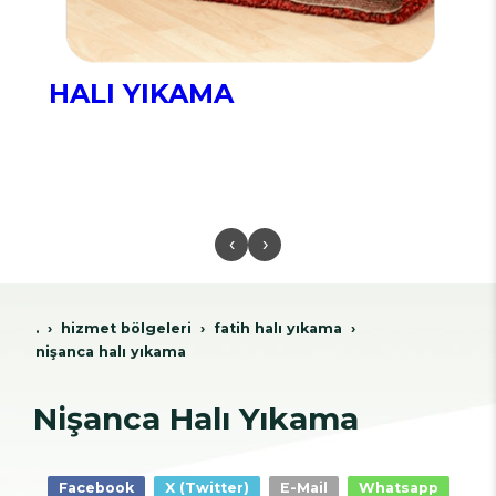
HALI YIKAMA
‹
›
.
hi̇zmet bölgeleri̇
fati̇h hali yikama
nişanca halı yıkama
Nişanca Halı Yıkama
Facebook
X (Twitter)
E-Mail
Whatsapp