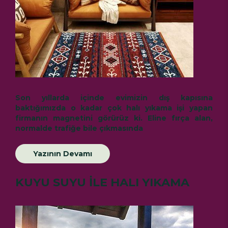
Son yıllarda içinde evimizin dış kapısına
baktığımızda o kadar çok halı yıkama işi yapan
firmanın magnetini görürüz ki. Eline fırça alan,
normalde trafiğe bile çıkmasında
Yazının Devamı
KUYU SUYU İLE HALI YIKAMA