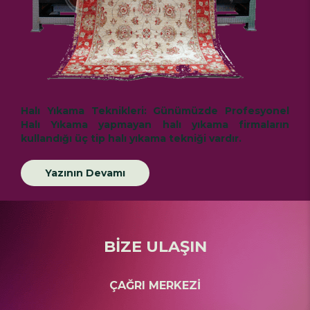
Halı Yıkama Teknikleri:
Günümüzde
Profesyonel
Halı Yıkama
yapmayan halı yıkama firmaların
kullandığı üç tip halı yıkama tekniği vardır.
Yazının Devamı
BİZE ULAŞIN
ÇAĞRI MERKEZİ