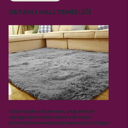
DETAYLI HALI TEMİZLİĞİ
Günümüzde artık her halı, artık elektrik
süpürgesiyle temizlenerek eski temiz
görüntüsüne kavuşturulamayacak bir noktaya