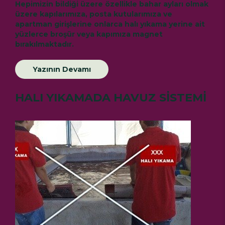
Hepimizin bildiği üzere özellikle bahar ayları olmak
üzere kapılarımıza, posta kutularımıza ve
apartman girişlerine onlarca halı yıkama yerine ait
yüzlerce broşür veya kapımıza magnet
bırakılmaktadır.
Yazının Devamı
HALI YIKAMADA HAVUZ SİSTEMİ