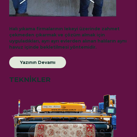
Halı yıkama firmalarının lekeyi üzerinde zahmet
çekmeden çıkarmak ve çözüm almak için
uyguladıkları, ayrı ayrı evlerden alınan halıların aynı
havuz içinde bekletilmesi yöntemidir.
Yazının Devamı
TEKNİKLER