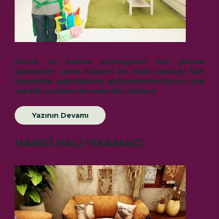
Birçok ev hanımı
profesyonel halı yıkama
işleminden sonra halıların bir evde yarattığı fark
karşısında şaşkınlıklarını gizleyemezler.Bunun ana
sebebi; ortalama bir evde bile halıların
Yazının Devamı
HANGİ HALI YIKAMACI