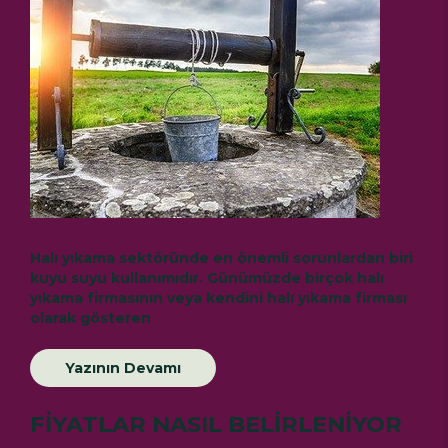
Halı yıkama sektöründe en önemli sorunlardan biri
kuyu suyu kullanımıdır. Günümüzde birçok halı
yıkama firmasının veya kendini halı yıkama firması
olarak gösteren
Yazının Devamı
FİYATLAR NASIL BELİRLENİYOR