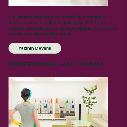
Halı yıkama sektöründe sebebi bilinmemekle
birlikte sıcak su kullanımı yok, oysa tüm tekstil
ürünleri ya sıcak, ya da ılık suyla yıkanır. Ayrıca tüm
tekstil temizleyici ürünleri ve
Yazının Devamı
PROFESYONEL HALI YIKAMA