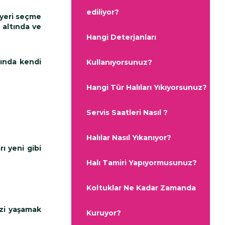
ediliyor?
 yeri seçme
 altında ve
Hangi Deterjanları
lında kendi
Kullanıyorsunuz?
Hangi Tür Halıları Yıkıyorsunuz?
Servis Saatleri Nasıl ?
Halılar Nasıl Yıkanıyor?
ı yeni gibi
Halı Tamiri Yapıyormusunuz?
Koltuklar Ne Kadar Zamanda
izi yaşamak
Kuruyor?