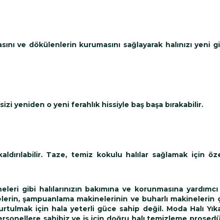
masını ve dökülenlerin kurumasını sağlayarak halınızı yeni gi
sizi yeniden o yeni ferahlık hissiyle baş başa bırakabilir.
ldırılabilir. Taze, temiz kokulu halılar sağlamak için öz
eleri gibi halılarınızın bakımına ve korunmasına yardımcı
rgelerin, şampuanlama makinelerinin ve buharlı makinelerin
urtulmak için hala yeterli güce sahip değil. Moda Halı Yıka
sonellere sahibiz ve iş için doğru halı temizleme prosedü