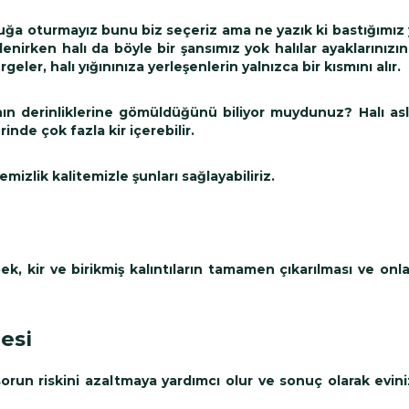
tuğa oturmayız bunu biz seçeriz ama ne yazık ki bastığımız
irken halı da böyle bir şansımız yok halılar ayaklarınızın
eler, halı yığınınıza yerleşenlerin yalnızca bir kısmını alır.
nının derinliklerine gömüldüğünü biliyor muydunuz? Halı as
erinde çok fazla kir içerebilir.
izlik kalitemizle şunları sağlayabiliriz.
k, kir ve birikmiş kalıntıların tamamen çıkarılması ve onlar
esi
 sorun riskini azaltmaya yardımcı olur ve sonuç olarak evin