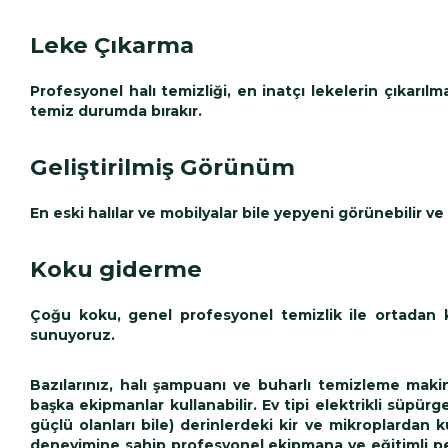
Leke Çıkarma
Profesyonel halı temizliği, en inatçı lekelerin çıkarıl
temiz durumda bırakır.
Geliştirilmiş Görünüm
En eski halılar ve mobilyalar bile yepyeni görünebilir ve 
Koku giderme
Çoğu koku, genel profesyonel temizlik ile ortadan ka
sunuyoruz.
Bazılarınız, halı şampuanı ve buharlı temizleme makin
başka ekipmanlar kullanabilir. Ev tipi elektrikli süpü
güçlü olanları bile) derinlerdeki kir ve mikroplardan k
deneyimine sahip profesyonel ekipmana ve eğitimli per