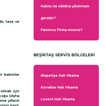
Halımı ne sıklıkta yıkatmam
gerekir?
bi, taze ve
Fasoncu Firma mısınız?
BEŞİKTAŞ SERVİS BÖLGELERİ
el bakımlar
Nispetiye Halı Yıkama
Konaklar Halı Yıkama
 olmak için
 çoğu (daha
Levent Halı Yıkama
ma yılların
rünü nasıl,