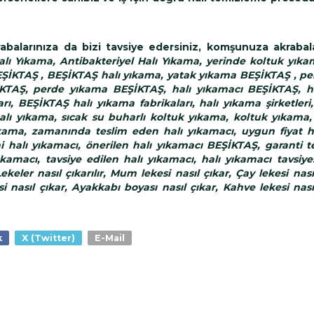
larınıza da bizi tavsiye edersiniz, komşunuza akrabalar
alı Yıkama, Antibakteriyel Halı Yıkama, yerinde koltuk yıka
BEŞİKTAŞ , BEŞİKTAŞ halı yıkama, yatak yıkama BEŞİKTAŞ , p
ŞİKTAŞ, perde yıkama BEŞİKTAŞ, halı yıkamacı BEŞİKTAŞ, h
, BEŞİKTAŞ halı yıkama fabrikaları, halı yıkama şirketleri,
lı yıkama, sıcak su buharlı koltuk yıkama, koltuk yıkama,
ama, zamanında teslim eden halı yıkamacı, uygun fiyat h
hi halı yıkamacı, önerilen halı yıkamacı BEŞİKTAŞ, garanti t
cı, tavsiye edilen halı yıkamacı, halı yıkamacı tavsiyesi,
keler nasıl çıkarılır, Mum lekesi nasıl çıkar, Çay lekesi nası
si nasıl çıkar, Ayakkabı boyası nasıl çıkar, Kahve lekesi nası
k
X (Twitter)
E-Mail