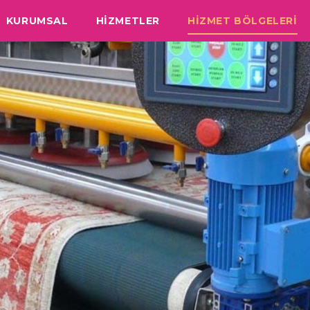
KURUMSAL
HİZMETLER
HİZMET BÖLGELERİ