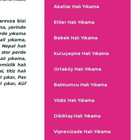
Akatlar Halı Yıkama
ınıza bizi
Etiler Halı Yıkama
ma, yerinde
erde yıkama
Bebek Halı Yıkama
ali yıkama,
 Nepal halı
 stor perde
Kuruçeşme Halı Yıkama
alı yıkama,
emizlik halı
Ortaköy Halı Yıkama
 titiz halı
l çıkar, Pas
l çıkar, Küf
Balmumcu Halı Yıkama
Yıldız Halı Yıkama
Dikilitaş Halı Yıkama
Vişnecizade Halı Yıkama