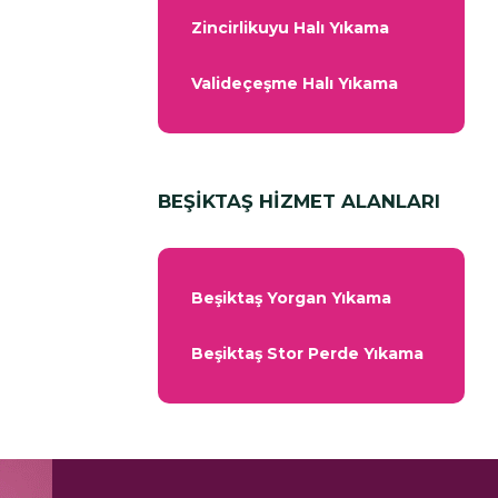
Zincirlikuyu Halı Yıkama
Valideçeşme Halı Yıkama
BEŞİKTAŞ HİZMET ALANLARI
Beşiktaş Yorgan Yıkama
Beşiktaş Stor Perde Yıkama