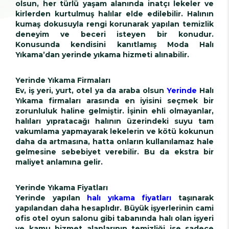
olsun, her türlü yaşam alanında inatçı lekeler ve
kirlerden kurtulmuş halılar elde edilebilir. Halının
kumaş dokusuyla rengi korunarak yapılan temizlik
deneyim ve beceri isteyen bir konudur.
Konusunda kendisini kanıtlamış
Moda Halı
Yıkama’dan yerinde yıkama hizmeti
alınabilir.
Yerinde Yıkama Firmaları
Ev, iş yeri, yurt, otel ya da araba olsun
Yerinde
Halı
Yıkama firmaları arasında en iyisini seçmek bir
zorunluluk haline gelmiştir. İşinin ehli olmayanlar,
halıları yıpratacağı halının üzerindeki suyu tam
vakumlama yapmayarak lekelerin ve kötü kokunun
daha da artmasına, hatta onların kullanılamaz hale
gelmesine sebebiyet verebilir. Bu da ekstra bir
maliyet anlamına gelir.
Yerinde Yıkama Fiyatları
Yerinde yapılan
halı yı
kama fiyatları
taşınarak
yapılandan daha hesaplıdır. Büyük işyerlerinin cami
ofis otel oyun salonu gibi tabanında halı olan işyeri
ve kamu hizmet alanlarının temizliği ise sadece