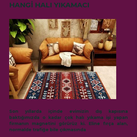
HANGİ HALI YIKAMACI
Son yıllarda içinde evimizin dış kapısına
baktığımızda o kadar çok halı yıkama işi yapan
firmanın magnetini görürüz ki. Eline fırça alan,
normalde trafiğe bile çıkmasında