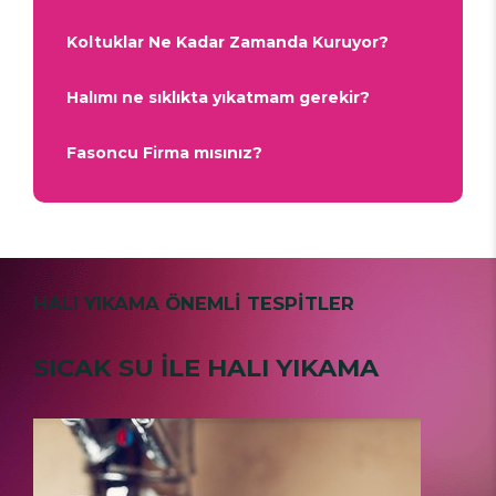
Koltuklar Ne Kadar Zamanda Kuruyor?
Halımı ne sıklıkta yıkatmam gerekir?
Fasoncu Firma mısınız?
HALI YIKAMA ÖNEMLİ TESPİTLER
SICAK SU İLE HALI YIKAMA