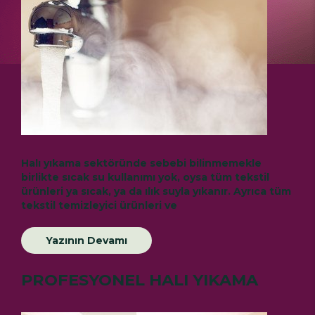
Halı yıkama sektöründe sebebi bilinmemekle
birlikte sıcak su kullanımı yok, oysa tüm tekstil
ürünleri ya sıcak, ya da ılık suyla yıkanır. Ayrıca tüm
tekstil temizleyici ürünleri ve
Yazının Devamı
PROFESYONEL HALI YIKAMA