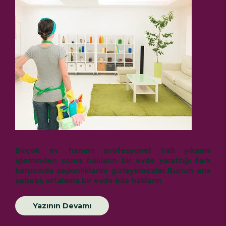
Birçok ev hanımı
profesyonel halı yıkama
işleminden sonra halıların bir evde yarattığı fark
karşısında şaşkınlıklarını gizleyemezler.Bunun ana
sebebi; ortalama bir evde bile halıların
Yazının Devamı