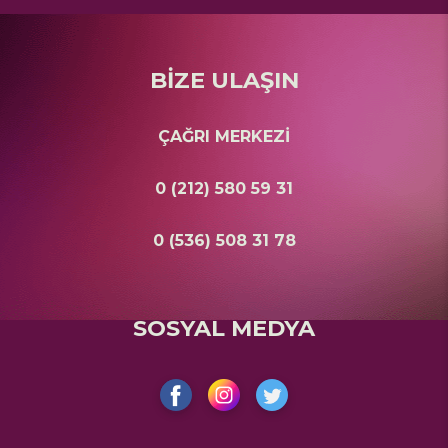
BİZE ULAŞIN
ÇAĞRI MERKEZİ
0 (212) 580 59 31
0 (536) 508 31 78
SOSYAL MEDYA