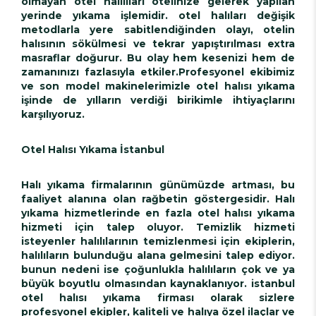
olmayan otel halılıları otelinize gelerek yapılan
yerinde yıkama işlemidir. otel halıları değişik
metodlarla yere sabitlendiğinden olayı, otelin
halısının sökülmesi ve tekrar yapıştırılması extra
masraflar doğurur. Bu olay hem kesenizi hem de
zamanınızı fazlasıyla etkiler.Profesyonel ekibimiz
ve son model makinelerimizle otel halısı yıkama
işinde de yılların verdiği birikimle ihtiyaçlarını
karşılıyoruz.
Otel Halısı Yıkama İstanbul
Halı yıkama firmalarının günümüzde artması, bu
faaliyet alanına olan rağbetin göstergesidir. Halı
yıkama hizmetlerinde en fazla otel halısı yıkama
hizmeti için talep oluyor. Temizlik hizmeti
isteyenler halılılarının temizlenmesi için ekiplerin,
halılıların bulunduğu alana gelmesini talep ediyor.
bunun nedeni ise çoğunlukla halılıların çok ve ya
büyük boyutlu olmasından kaynaklanıyor. istanbul
otel halısı yıkama firması olarak sizlere
profesyonel ekipler, kaliteli ve halıya özel ilaçlar ve