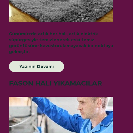
Günümüzde artık her halı, artık elektrik
süpürgesiyle temizlenerek eski temiz
görüntüsüne kavuşturulamayacak bir noktaya
gelmiştir.
Yazının Devamı
FASON HALI YIKAMACILAR