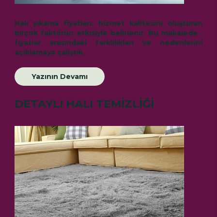
Halı yıkama fiyatları
, hizmet kalitesini oluşturan
birçok faktörün etkisiyle belirlenir. Bu makalede ,
fiyatlar arasındaki farklılıkları ve nedenlerini
açıklamaya çalıştık.
Yazının Devamı
DETAYLI HALI TEMİZLİĞİ