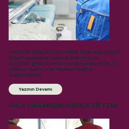
Hepimizin bildiği üzere özellikle bahar ayları olmak
üzere kapılarımıza, posta kutularımıza ve
apartman girişlerine onlarca halı yıkama yerine ait
yüzlerce broşür veya kapımıza magnet
bırakılmaktadır.
Yazının Devamı
HALI YIKAMADA HAVUZ SİSTEMİ