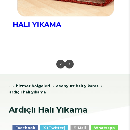
HALI YIKAMA
‹
›
.
hi̇zmet bölgeleri̇
esenyurt hali yikama
ardıçlı halı yıkama
Ardıçlı Halı Yıkama
Facebook
X (Twitter)
E-Mail
Whatsapp