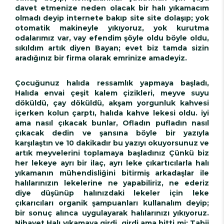
davet etmenize neden olacak bir halı yıkamacım
olmadı deyip internete bakıp site site dolaşıp; yok
otomatik makineyle yıkıyoruz, yok kurutma
odalarımız var, vay efendim şöyle oldu böyle oldu,
sıkıldım artık diyen Bayan; evet biz tamda sizin
aradığınız bir firma olarak emrinize amadeyiz.
Çocuğunuz halıda ressamlık yapmaya başladı,
Halıda envai çeşit kalem çizikleri, meyve suyu
döküldü, çay döküldü, akşam yorgunluk kahvesi
içerken kolun çarptı, halıda kahve lekesi oldu. iyi
ama nasıl çıkacak bunlar, Ofladın pufladın nasıl
çıkacak dedin ve şansına böyle bir yazıyla
karşılaştın ve 10 dakikadır bu yazıyı okuyorsunuz ve
artık meyvelerini toplamaya başladınız Çünkü biz
her lekeye ayrı bir ilaç, ayrı leke çıkartıcılarla halı
yıkamanın mühendisliğini bitirmiş arkadaşlar ile
halılarınızın lekelerine ne yapabiliriz, ne ederiz
diye düşünüp halınızdaki lekeler için leke
çıkarıcıları organik şampuanları kullanalım deyip;
bir sonuç alınca uygulayarak halılarınızı yıkıyoruz.
Nihayet Halı yıkamaya girdi, girdi ama bitti mi; Tabii