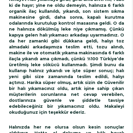
ki de hayır; yine ne oldu demeyin, halınıza 6 farklı
organik ilaç kullanıldı, yıkandı, son sistem sıkma
makinesine girdi, daha sonra, kapalı kurutma
odalarında kurutulup kontrol masasına geldi. O da
ne halınıza dökülmüş leke niye çıkmamış. Çünkü
kapıya gelen halı yıkamacı arkadaşı uyarmadınız. O
da her zamanki gibi dükkana geldi, halıyı toz
almadaki arkadaşımıza teslim etti, tozu alındı,
makine ile ve otomatik yıkama makinasında 6 farklı
ilaçla yıkandı ama çıkmadı, çünkü %100 Türkiye’de
üretilmiş leke sökücü kullanmadı. Şimdi bunu da
kullanıp halınız yıkandı ve işte süper sonuç; halı
yeni gibi size zamanında teslim edildi, halıyı
açtınız. Harika süper olmuş, artık sizin de Güvenilir
bir halı yıkamacınız oldu, artık işine sahip çıkan
müşterilerin sorunlarına net cevap verebilen,
dostlarınıza güvenle ve şiddetle tavsiye
edebileceğiniz bir yıkamacınız oldu. Makaleyi
okuduğunuz için teşekkür ederiz.
Halınızda her ne olursa olsun kesin sonuçlar
aldığınız, Hatta el dokuma ve kök boyalı