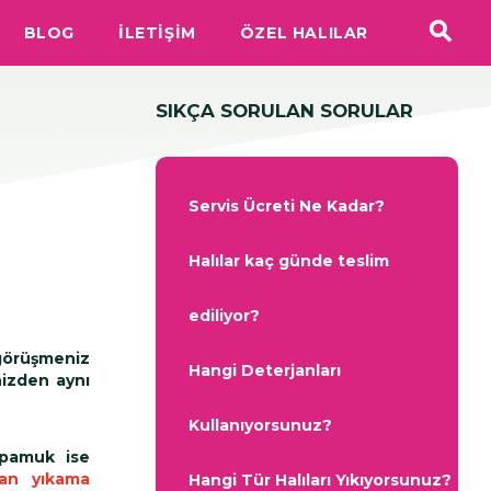
BLOG
İLETİŞİM
ÖZEL HALILAR
SIKÇA SORULAN SORULAR
Servis Ücreti Ne Kadar?
Halılar kaç günde teslim
ediliyor?
görüşmeniz
Hangi Deterjanları
nizden aynı
Kullanıyorsunuz?
 pamuk ise
an yıkama
Hangi Tür Halıları Yıkıyorsunuz?