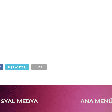
k
X (Twitter)
E-Mail
OSYAL MEDYA
ANA MEN