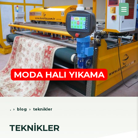
MODA HALI YIKAMA
.
blog
tekni̇kler
TEKNİKLER