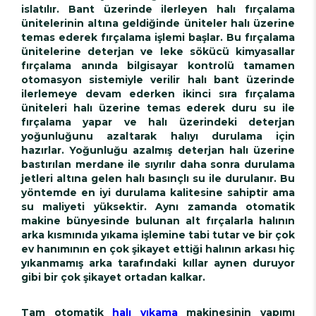
islatılır. Bant üzerinde ilerleyen halı fırçalama
ünitelerinin altına geldiğinde üniteler halı üzerine
temas ederek fırçalama işlemi başlar. Bu fırçalama
ünitelerine deterjan ve leke sökücü kimyasallar
fırçalama anında bilgisayar kontrolü tamamen
otomasyon sistemiyle verilir halı bant üzerinde
ilerlemeye devam ederken ikinci sıra fırçalama
üniteleri halı üzerine temas ederek duru su ile
fırçalama yapar ve halı üzerindeki deterjan
yoğunluğunu azaltarak halıyı durulama için
hazırlar. Yoğunluğu azalmış deterjan halı üzerine
bastırılan merdane ile sıyrılır daha sonra durulama
jetleri altına gelen halı basınçlı su ile durulanır. Bu
yöntemde en iyi durulama kalitesine sahiptir ama
su maliyeti yüksektir. Aynı zamanda otomatik
makine bünyesinde bulunan alt fırçalarla halının
arka kısmınıda yıkama işlemine tabi tutar ve bir çok
ev hanımının en çok şikayet ettiği halının arkası hiç
yıkanmamış arka tarafındaki kıllar aynen duruyor
gibi bir çok şikayet ortadan kalkar.
Tam otomatik
halı yıkama
makinesinin yapımı