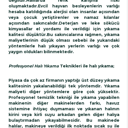
değildir.Halılarda renk karışma riski
oluşmaktadır.Evcil hayvan besleyenlerin varlığı
hesaba katıldığında alerjisi olan insanlar açısından
veya çocuk yetiştirenler ve namaz kılanlar
açısından sakıncalıdır.Deterjan ve leke sökücü
kimyasallar el yordamı ile verildiği için yıkama
kalitesi düşüktür.Bu sakıncalarına rağmen, yıkama
maliyetlerinin düşük olması sebebi ile yukarıdaki
yöntemlerle halı yıkayan yerlerin varlığı ve çok
yaygın oldukları bilinmektedir.
Profesyonel Halı Yıkama
Teknikleri ile halı yıkama;
Piyasa da çok az firmanın yaptığı üst düzey yıkama
kalitesinin yakalanabildiği tek yöntemdir. Yıkama
maliyeti diğer yöntemlere göre çok yüksektir.
Profesyonel temizlik tekniği ile yıkama yapabilen
makinenin diğer makinelerden farkı, havuz
sistemine ihtiyaç duymaması ve yıkanan halının
kirini veya kirli suyu arkadan gelen diğer halıya
bulaştırmadan yıkayabilmesidir. Bu makinede
halılar, makineye verildiği ilk noktada sıcak su ile