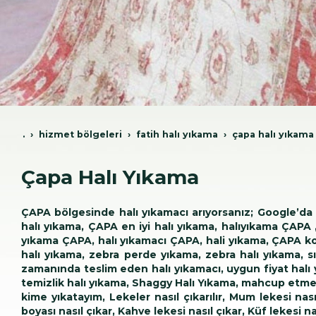
.
hi̇zmet bölgeleri̇
fati̇h hali yikama
çapa halı yıkama
Çapa Halı Yıkama
ÇAPA bölgesinde halı yıkamacı arıyorsanız; Google’da bi
halı yıkama, ÇAPA en iyi halı yıkama, halıyıkama ÇAPA
yıkama ÇAPA, halı yıkamacı ÇAPA, hali yıkama, ÇAPA kolt
halı yıkama, zebra perde yıkama, zebra halı yıkama, 
zamanında teslim eden halı yıkamacı, uygun fiyat halı y
temizlik halı yıkama, Shaggy Halı Yıkama, mahcup etmeyen 
kime yıkatayım, Lekeler nasıl çıkarılır, Mum lekesi nası
boyası nasıl çıkar, Kahve lekesi nasıl çıkar, Küf lekesi na