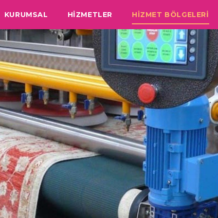
KURUMSAL
HİZMETLER
HİZMET BÖLGELERİ