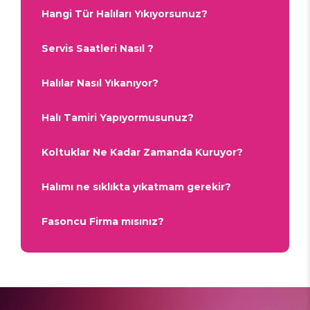
Hangi Tür Halıları Yıkıyorsunuz?
Servis Saatleri Nasıl ?
Halılar Nasıl Yıkanıyor?
Halı Tamiri Yapıyormusunuz?
Koltuklar Ne Kadar Zamanda Kuruyor?
Halımı ne sıklıkta yıkatmam gerekir?
Fasoncu Firma mısınız?