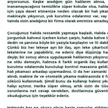
arıyorsunuz. Keşke aradığım gün halılarım alınsa, 3
inanamayacağınız temizlikte süper kokular olsa, halıla
için çaya davet etmenize neden olacak bir halı yıka
makineyle yıkıyoruz, yok kurutma odalarımız var, vay
tamda sizin aradığınız bir firma olarak emrinize amadey
Çocuğunuz halıda ressamlık yapmaya başladı, Halıda e
yorgunluk kahvesi içerken kolun çarptı, halıda kahve le
dedin ve şansına böyle bir yazıyla karşılaştın ve 10 da
Çünkü biz her lekeye ayrı bir ilaç, ayrı leke çıkartıcıl
lekelerine ne yapabiliriz, ne ederiz diye düşünüp halı
deyip; bir sonuç alınca uygulayarak halılarınızı yıkıyoruz
ne oldu demeyin, halınıza 6 farklı organik ilaç kulla
kurutma odalarında kurutulup kontrol masasına geldi
halı yıkamacı arkadaşı uyarmadınız. O da her zamanki g
alındı, makine ile ve otomatik yıkama makinasında 6 fa
sökücü kullanmadı. Şimdi bunu da kullanıp halınız yıka
halıyı açtınız. Harika süper olmuş, artık sizin de Güv
sorunlarına net cevap verebilen, dostlarınıza güvenl
okuduğunuz için teşekkür ederiz.
Halınızda her ne olursa olsun kesin sonuçlar aldığınız