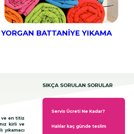
YORGAN BATTANİYE YIKAMA
Y
SIKÇA SORULAN SORULAR
Servis Ücreti Ne Kadar?
ve en titiz
ız kirli ve
Halılar kaç günde teslim
lı yıkamacı