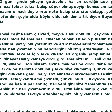
 gün içinde yıkayıp getirseler, halıları serdiğinizde 
rınıza tekrar tekrar bakıp süper olmuş deyip, komşularınız
macım olmadı deyip internete bakıp site site dolaşıp; y
 efendim şöyle oldu böyle oldu, sıkıldım artık diyen Baya
iz.
nvai çeşit kalem çizikleri, meyve suyu döküldü, çay dök
kesi oldu. iyi ama nasıl çıkacak bunlar, Ofladın pufladın na
kikadır bu yazıyı okuyorsunuz ve artık meyvelerini toplamaya
arla halı yıkamanın mühendisliğini bitirmiş arkadaşlar ile h
nızdaki lekeler için leke çıkarıcıları organik şampuanları
. Nihayet Halı yıkamaya girdi, girdi ama bitti mi; Tabii ki de
nıldı, yıkandı, son sistem sıkma makinesine girdi, daha so
. O da ne halınıza dökülmüş leke niye çıkmamış. Çünkü k
ibi dükkana geldi, halıyı toz almadaki arkadaşımıza teslim
rklı ilaçla yıkandı ama çıkmadı, çünkü %100 Türkiye’de üre
ndı ve işte süper sonuç; halı yeni gibi size zamanında tes
enilir bir halı yıkamacınız oldu, artık işine sahip çıkan m
e ve şiddetle tavsiye edebileceğiniz bir yıkamacınız old
, Hatta el dokuma ve kök boyalı halılarınızın bile renk ka