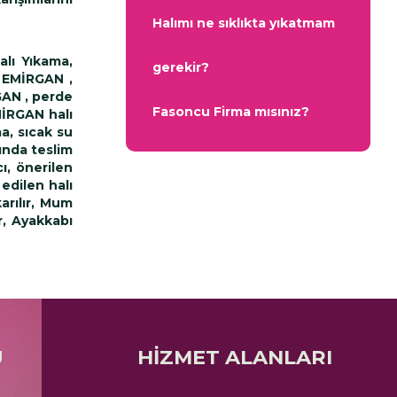
Halımı ne sıklıkta yıkatmam
alı Yıkama,
gerekir?
a EMİRGAN ,
GAN , perde
Fasoncu Firma mısınız?
MİRGAN halı
a, sıcak su
ında teslim
ı, önerilen
edilen halı
karılır, Mum
ar, Ayakkabı
Ü
HİZMET ALANLARI