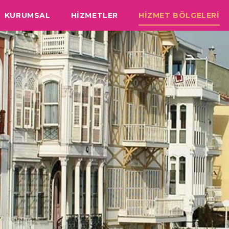
KURUMSAL
HİZMETLER
HİZMET BÖLGELERİ