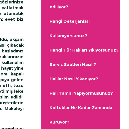
gözlerinize
ediliyor?
ı çatlatmak
ok otomatik
n; evet biz
Hangi Deterjanları
Kullanıyorsunuz?
üldü, akşam
sıl çıkacak
Hangi Tür Halıları Yıkıyorsunuz?
 başladınız
alılarınızın
 kullanalım
Servis Saatleri Nasıl ?
 hayır; yine
nra, kapalı
Halılar Nasıl Yıkanıyor?
apıya gelen
 etti, tozu
tilmiş leke
Halı Tamiri Yapıyormusunuz?
lim edildi,
üşterilerin
Koltuklar Ne Kadar Zamanda
u. Makaleyi
Kuruyor?
rışımlarını