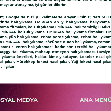
ayı unutmayınız, iyi günler dilerim.
 Google’da bizi şu kelimelerle arayabilirsiniz; Naturel H
erinde halı yıkama, EMİRGAN en iyi halı yıkama, halıyıkam
ama firmaları, koltuk yıkama EMİRGAN, halı temizliği EMİR
EMİRGAN koltuk yıkama, EMİRGAN halı yıkama firmaları, E
yıkama, yün halı yıkama, zebra perde yıkama, zebra halı yıkam
ma EMİRGAN, halı yıkama, sözünde duran halı yıkama, zaman
arantisi veren halı yıkamacı, kadınların tercihi halı yıkamac
Shaggy Halı Yıkama, mahcup etmeyen halı yıkamacı, tavsiye 
ı yıkama önerileri, halıları kime yıkatayım, Lekeler nasıl çı
asıl çıkar, Mürekkep lekesi nasıl çıkar, Yağ lekesi nasıl çık
sıl çıkar
OSYAL MEDYA
ANA MEN