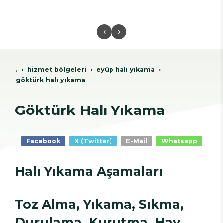
‹
›
.
hi̇zmet bölgeleri̇
eyüp hali yikama
göktürk halı yıkama
Göktürk Halı Yıkama
Facebook
X (Twitter)
E-Mail
Whatsapp
Halı Yıkama Aşamaları
Toz Alma, Yıkama, Sıkma,
Durulama, Kurutma, Hav