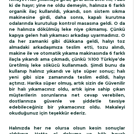
ki de hayır; yine ne oldu demeyin, halınıza 6 farklı
organik ilaç kullanıldı, yıkandı, son sistem sıkma
makinesine girdi, daha sonra, kapalı kurutma
odalarında kurutulup kontrol masasına geldi. O da
ne halınıza dökülmüş leke niye çıkmamış. Çünkü
kapıya gelen halı yıkamacı arkadaşı uyarmadınız. O
da her zamanki gibi dükkana geldi, halıyı toz
almadaki arkadaşımıza teslim etti, tozu alındı,
makine ile ve otomatik yıkama makinasında 6 farklı
ilaçla yıkandı ama çıkmadı, çünkü %100 Türkiye’de
üretilmiş leke sökücü kullanmadı. Şimdi bunu da
kullanıp halınız yıkandı ve işte süper sonuç; halı
yeni gibi size zamanında teslim edildi, halıyı
açtınız. Harika süper olmuş, artık sizin de Güvenilir
bir halı yıkamacınız oldu, artık işine sahip çıkan
müşterilerin sorunlarına net cevap verebilen,
dostlarınıza güvenle ve şiddetle tavsiye
edebileceğiniz bir yıkamacınız oldu. Makaleyi
okuduğunuz için teşekkür ederiz.
Halınızda her ne olursa olsun kesin sonuçlar
aldığınız, Hatta el dokuma ve kök boyalı