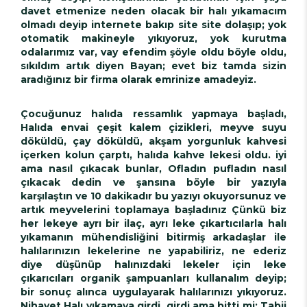
davet etmenize neden olacak bir halı yıkamacım
olmadı deyip internete bakıp site site dolaşıp; yok
otomatik makineyle yıkıyoruz, yok kurutma
odalarımız var, vay efendim şöyle oldu böyle oldu,
sıkıldım artık diyen Bayan; evet biz tamda sizin
aradığınız bir firma olarak emrinize amadeyiz.
Çocuğunuz halıda ressamlık yapmaya başladı,
Halıda envai çeşit kalem çizikleri, meyve suyu
döküldü, çay döküldü, akşam yorgunluk kahvesi
içerken kolun çarptı, halıda kahve lekesi oldu. iyi
ama nasıl çıkacak bunlar, Ofladın pufladın nasıl
çıkacak dedin ve şansına böyle bir yazıyla
karşılaştın ve 10 dakikadır bu yazıyı okuyorsunuz ve
artık meyvelerini toplamaya başladınız Çünkü biz
her lekeye ayrı bir ilaç, ayrı leke çıkartıcılarla halı
yıkamanın mühendisliğini bitirmiş arkadaşlar ile
halılarınızın lekelerine ne yapabiliriz, ne ederiz
diye düşünüp halınızdaki lekeler için leke
çıkarıcıları organik şampuanları kullanalım deyip;
bir sonuç alınca uygulayarak halılarınızı yıkıyoruz.
Nihayet Halı yıkamaya girdi, girdi ama bitti mi; Tabii