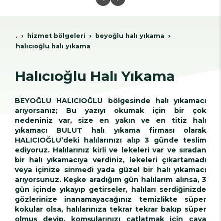
.
hi̇zmet bölgeleri̇
beyoğlu hali yikama
halıcıoğlu halı yıkama
Halıcıoğlu Halı Yıkama
BEYOĞLU HALICIOĞLU bölgesinde halı yıkamacı
arıyorsanız; Bu yazıyı okumak için bir çok
nedeniniz var, size en yakın ve en titiz halı
yıkamacı BULUT halı yıkama firması olarak
HALICIOĞLU’deki halılarınızı alıp 3 günde teslim
ediyoruz. Halılarınız kirli ve lekeleri var ve sıradan
bir halı yıkamacıya verdiniz, lekeleri çıkartamadı
veya içinize sinmedi yada güzel bir halı yıkamacı
arıyorsunuz. Keşke aradığım gün halılarım alınsa, 3
gün içinde yıkayıp getirseler, halıları serdiğinizde
gözlerinize inanamayacağınız temizlikte süper
kokular olsa, halılarınıza tekrar tekrar bakıp süper
olmuş deyip, komşularınızı çatlatmak için çaya