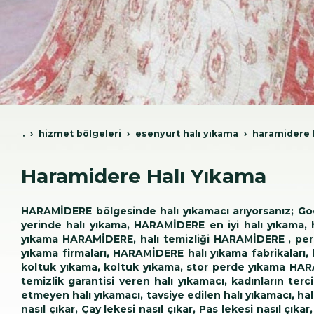
.
hi̇zmet bölgeleri̇
esenyurt hali yikama
haramidere 
Haramidere Halı Yıkama
HARAMİDERE bölgesinde halı yıkamacı arıyorsanız; Googl
yerinde halı yıkama, HARAMİDERE en iyi halı yıkama
yıkama HARAMİDERE, halı temizliği HARAMİDERE , pe
yıkama firmaları, HARAMİDERE halı yıkama fabrikaları, h
koltuk yıkama, koltuk yıkama, stor perde yıkama HARA
temizlik garantisi veren halı yıkamacı, kadınların te
etmeyen halı yıkamacı, tavsiye edilen halı yıkamacı, halı 
nasıl çıkar, Çay lekesi nasıl çıkar, Pas lekesi nasıl çıka