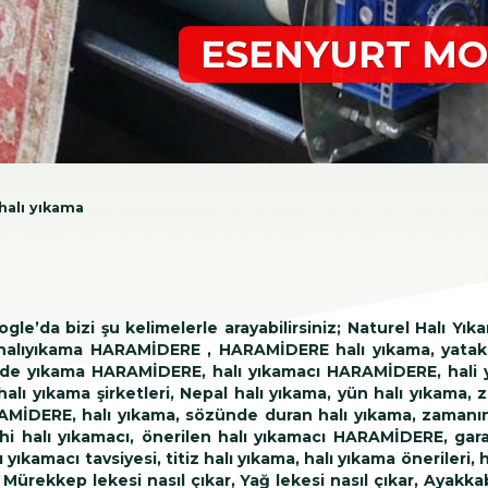
ESENYURT MO
halı yıkama
e’da bizi şu kelimelerle arayabilirsiniz; Naturel Halı Yık
, halıyıkama HARAMİDERE , HARAMİDERE halı yıkama, yatak
rde yıkama HARAMİDERE, halı yıkamacı HARAMİDERE, hali
alı yıkama şirketleri, Nepal halı yıkama, yün halı yıkama,
MİDERE, halı yıkama, sözünde duran halı yıkama, zamanınd
rcihi halı yıkamacı, önerilen halı yıkamacı HARAMİDERE, ga
yıkamacı tavsiyesi, titiz halı yıkama, halı yıkama önerileri, h
r, Mürekkep lekesi nasıl çıkar, Yağ lekesi nasıl çıkar, Ayakka