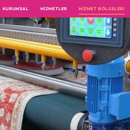
KURUMSAL
HİZMETLER
HİZMET BÖLGELERİ