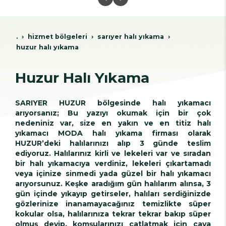
.
hi̇zmet bölgeleri̇
sariyer hali yikama
huzur halı yıkama
Huzur Halı Yıkama
SARIYER HUZUR bölgesinde halı yıkamacı
arıyorsanız; Bu yazıyı okumak için bir çok
nedeniniz var, size en yakın ve en titiz halı
yıkamacı MODA halı yıkama firması olarak
HUZUR’deki halılarınızı alıp 3 günde teslim
ediyoruz. Halılarınız kirli ve lekeleri var ve sıradan
bir halı yıkamacıya verdiniz, lekeleri çıkartamadı
veya içinize sinmedi yada güzel bir halı yıkamacı
arıyorsunuz. Keşke aradığım gün halılarım alınsa, 3
gün içinde yıkayıp getirseler, halıları serdiğinizde
gözlerinize inanamayacağınız temizlikte süper
kokular olsa, halılarınıza tekrar tekrar bakıp süper
olmuş deyip, komşularınızı çatlatmak için çaya