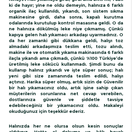
ki de hayır; yine ne oldu demeyin, halınıza 6 farklı
organik ilaç kullanıldı, yıkandı, son sistem sıkma
makinesine girdi, daha sonra, kapalı kurutma
odalarında kurutulup kontrol masasına geldi. O da
ne halınıza dökülmüş leke niye çıkmamış. Çünkü
kapıya gelen halı yıkamacı arkadaşı uyarmadınız. O
da her zamanki gibi dükkana geldi, halıyı toz
almadaki arkadaşımıza teslim etti, tozu alındı,
makine ile ve otomatik yıkama makinasında 6 farklı
ilaçla yıkandı ama çıkmadı, çünkü %100 Türkiye’de
üretilmiş leke sökücü kullanmadı. Şimdi bunu da
kullanıp halınız yıkandı ve işte süper sonuç; halı
yeni gibi size zamanında teslim edildi, halıyı
açtınız. Harika süper olmuş, artık sizin de Güvenilir
bir halı yıkamacınız oldu, artık işine sahip çıkan
müşterilerin sorunlarına net cevap verebilen,
dostlarınıza güvenle ve şiddetle tavsiye
edebileceğiniz bir yıkamacınız oldu. Makaleyi
okuduğunuz için teşekkür ederiz.
Halınızda her ne olursa olsun kesin sonuçlar
aldığınız, Hatta el dokuma ve kök boyalı