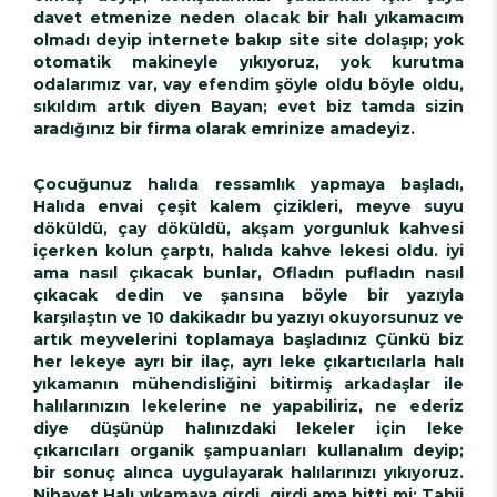
davet etmenize neden olacak bir halı yıkamacım
olmadı deyip internete bakıp site site dolaşıp; yok
otomatik makineyle yıkıyoruz, yok kurutma
odalarımız var, vay efendim şöyle oldu böyle oldu,
sıkıldım artık diyen Bayan; evet biz tamda sizin
aradığınız bir firma olarak emrinize amadeyiz.
Çocuğunuz halıda ressamlık yapmaya başladı,
Halıda envai çeşit kalem çizikleri, meyve suyu
döküldü, çay döküldü, akşam yorgunluk kahvesi
içerken kolun çarptı, halıda kahve lekesi oldu. iyi
ama nasıl çıkacak bunlar, Ofladın pufladın nasıl
çıkacak dedin ve şansına böyle bir yazıyla
karşılaştın ve 10 dakikadır bu yazıyı okuyorsunuz ve
artık meyvelerini toplamaya başladınız Çünkü biz
her lekeye ayrı bir ilaç, ayrı leke çıkartıcılarla halı
yıkamanın mühendisliğini bitirmiş arkadaşlar ile
halılarınızın lekelerine ne yapabiliriz, ne ederiz
diye düşünüp halınızdaki lekeler için leke
çıkarıcıları organik şampuanları kullanalım deyip;
bir sonuç alınca uygulayarak halılarınızı yıkıyoruz.
Nihayet Halı yıkamaya girdi, girdi ama bitti mi; Tabii