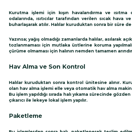
Kurutma işlemi için kışın havalandırma ve ısıtma ci
odalarında, ısıtıcılar tarafından verilen sıcak hava
buharlaşarak atılır. Halılar kuruduktan sonra bir süre de 
Yazınsa; yağış olmadığı zamanlarda halılar, asılarak açı
tozlanmaması için mutlaka üstlerine koruma yapılmalıd
çürüme olmaması için halının nemden tamamen arındırıl
Hav Alma ve Son Kontrol
Halılar kuruduktan sonra kontrol ünitesine alınır. Kur
olan hav alma işlemi elle veya otomatik hav alma makine
Bu işlem yapıldığı sırada halı yıkama sürecinde gözden 
çıkarıcı ile lekeye lokal işlem yapılır.
Paketleme
Bu işlemlerden sonra halı, paketlenerek teslim edilmey