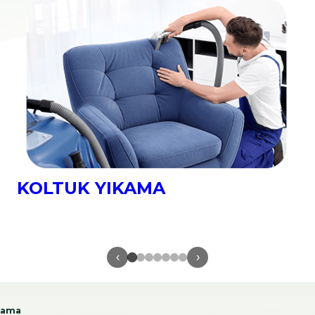
YATAK YIKAMA
‹
›
ıkama