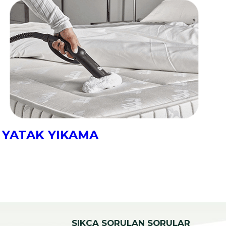
YORGAN BATTANİYE YIKAMA
Y
SIKÇA SORULAN SORULAR