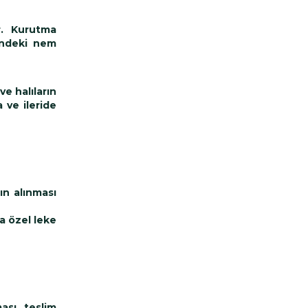
ır. Kurutma
rindeki nem
ve halıların
 ve ileride
ın alınması
a özel leke
ası, teslim