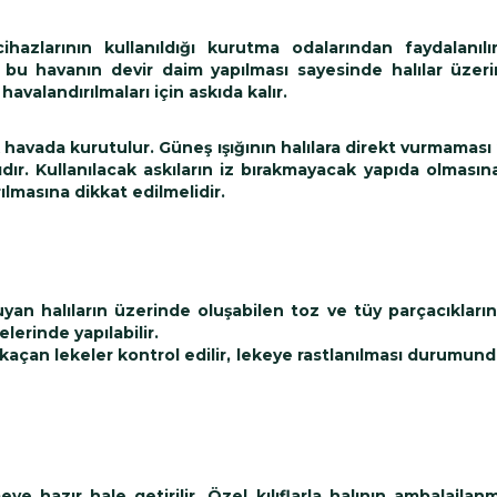
hazlarının kullanıldığı kurutma odalarından faydalanıl
 ve bu havanın devir daim yapılması sayesinde halılar üze
havalandırılmaları için askıda kalır.
k havada kurutulur. Güneş ışığının halılara direkt vurmaması 
ır. Kullanılacak askıların iz bırakmayacak yapıda olmasına
masına dikkat edilmelidir.
uyan halıların üzerinde oluşabilen toz ve tüy parçacıkların
lerinde yapılabilir.
kaçan lekeler kontrol edilir, lekeye rastlanılması durumund
e hazır hale getirilir. Özel kılıflarla halının ambalajlanm