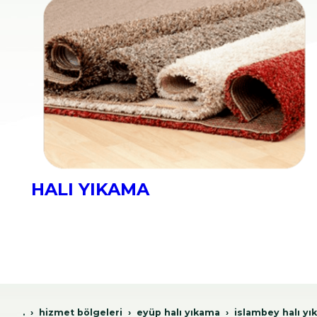
KOLTUK YIKAMA
.
hi̇zmet bölgeleri̇
eyüp hali yikama
i̇slambey halı y