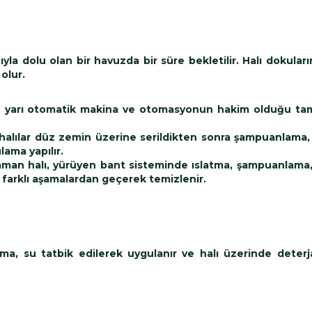
ıyla dolu olan bir havuzda bir süre bekletilir. Halı dokuları
olur.
ğu yarı otomatik makina ve otomasyonun hakim olduğu ta
 halılar düz zemin üzerine serildikten sonra şampuanlama, 
ama yapılır.
zaman halı, yürüyen bant sisteminde ıslatma, şampuanlama
i farklı aşamalardan geçerek temizlenir.
a, su tatbik edilerek uygulanır ve halı üzerinde deterja