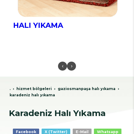
HALI YIKAMA
‹
›
.
hi̇zmet bölgeleri̇
gazi̇osmanpaşa hali yikama
karadeniz halı yıkama
Karadeniz Halı Yıkama
Facebook
X (Twitter)
E-Mail
Whatsapp