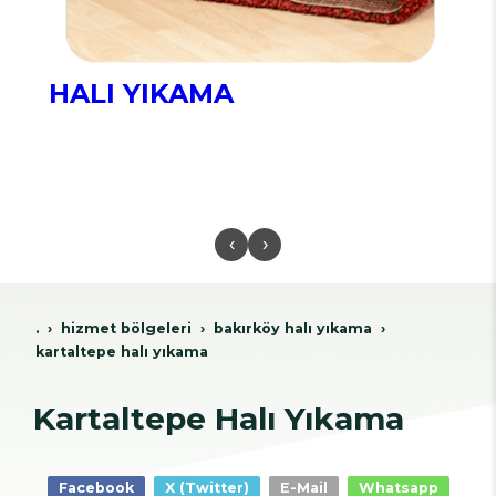
HALI YIKAMA
‹
›
.
hi̇zmet bölgeleri̇
bakirköy hali yikama
kartaltepe halı yıkama
Kartaltepe Halı Yıkama
Facebook
X (Twitter)
E-Mail
Whatsapp