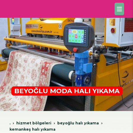
BEYOĞLU MODA HALI YIKAMA
.
hi̇zmet bölgeleri̇
beyoğlu hali yikama
kemankeş halı yıkama