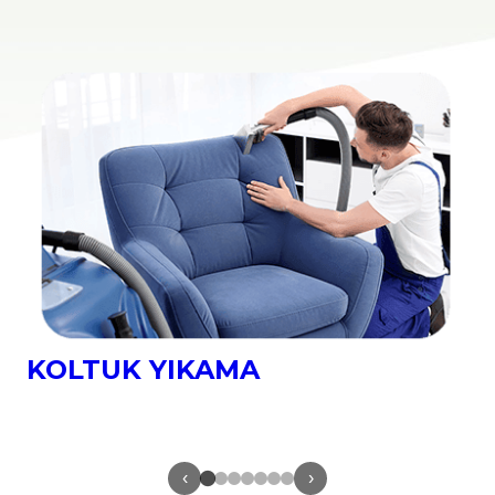
YATAK YIKAMA
‹
›