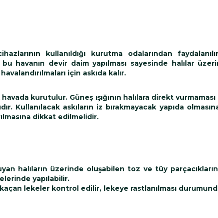
hazlarının kullanıldığı kurutma odalarından faydalanıl
 ve bu havanın devir daim yapılması sayesinde halılar üze
havalandırılmaları için askıda kalır.
k havada kurutulur. Güneş ışığının halılara direkt vurmaması 
ır. Kullanılacak askıların iz bırakmayacak yapıda olmasına
masına dikkat edilmelidir.
uyan halıların üzerinde oluşabilen toz ve tüy parçacıkların
lerinde yapılabilir.
kaçan lekeler kontrol edilir, lekeye rastlanılması durumund