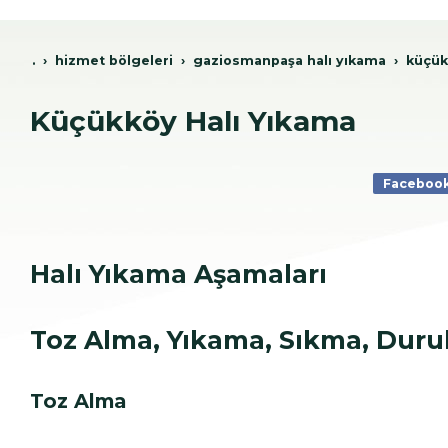
.
hi̇zmet bölgeleri̇
gazi̇osmanpaşa hali yikama
küçük
Küçükköy Halı Yıkama
Faceboo
Halı Yıkama Aşamaları
Toz Alma, Yıkama, Sıkma, Dur
Toz Alma