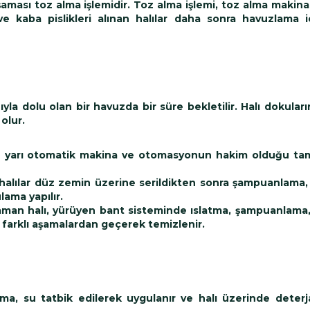
aması toz alma işlemidir. Toz alma işlemi, toz alma makina
ve kaba pislikleri alınan halılar daha sonra havuzlama 
ıyla dolu olan bir havuzda bir süre bekletilir. Halı dokuları
olur.
ğu yarı otomatik makina ve otomasyonun hakim olduğu ta
 halılar düz zemin üzerine serildikten sonra şampuanlama, 
ama yapılır.
zaman halı, yürüyen bant sisteminde ıslatma, şampuanlama
i farklı aşamalardan geçerek temizlenir.
a, su tatbik edilerek uygulanır ve halı üzerinde deterja