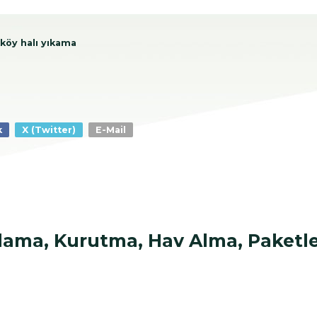
köy halı yıkama
k
X (Twitter)
E-Mail
ulama, Kurutma, Hav Alma, Paket