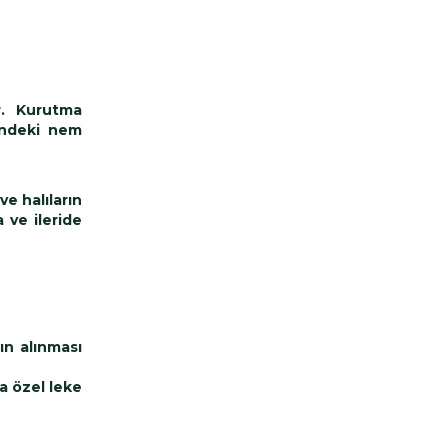
ır. Kurutma
rindeki nem
ve halıların
 ve ileride
ın alınması
a özel leke