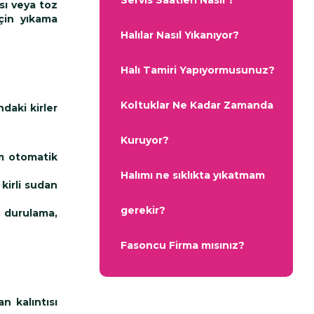
Servis Saatleri Nasıl ?
sı veya toz
için yıkama
Halılar Nasıl Yıkanıyor?
Halı Tamiri Yapıyormusunuz?
Koltuklar Ne Kadar Zamanda
ndaki kirler
Kuruyor?
m otomatik
Halımı ne sıklıkta yıkatmam
kirli sudan
gerekir?
, durulama,
Fasoncu Firma mısınız?
n kalıntısı