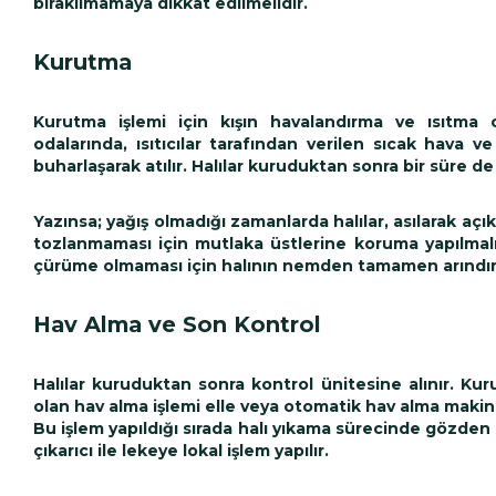
bırakılmamaya dikkat edilmelidir.
Kurutma
Kurutma işlemi için kışın havalandırma ve ısıtma ci
odalarında, ısıtıcılar tarafından verilen sıcak hava
buharlaşarak atılır. Halılar kuruduktan sonra bir süre de 
Yazınsa; yağış olmadığı zamanlarda halılar, asılarak açı
tozlanmaması için mutlaka üstlerine koruma yapılmalıd
çürüme olmaması için halının nemden tamamen arındırıl
Hav Alma ve Son Kontrol
Halılar kuruduktan sonra kontrol ünitesine alınır. Kur
olan hav alma işlemi elle veya otomatik hav alma makine
Bu işlem yapıldığı sırada halı yıkama sürecinde gözden 
çıkarıcı ile lekeye lokal işlem yapılır.