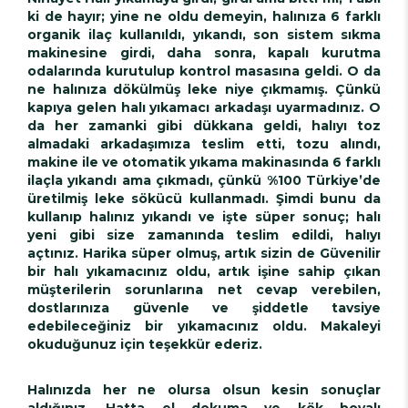
ki de hayır; yine ne oldu demeyin, halınıza 6 farklı
organik ilaç kullanıldı, yıkandı, son sistem sıkma
makinesine girdi, daha sonra, kapalı kurutma
odalarında kurutulup kontrol masasına geldi. O da
ne halınıza dökülmüş leke niye çıkmamış. Çünkü
kapıya gelen halı yıkamacı arkadaşı uyarmadınız. O
da her zamanki gibi dükkana geldi, halıyı toz
almadaki arkadaşımıza teslim etti, tozu alındı,
makine ile ve otomatik yıkama makinasında 6 farklı
ilaçla yıkandı ama çıkmadı, çünkü %100 Türkiye’de
üretilmiş leke sökücü kullanmadı. Şimdi bunu da
kullanıp halınız yıkandı ve işte süper sonuç; halı
yeni gibi size zamanında teslim edildi, halıyı
açtınız. Harika süper olmuş, artık sizin de Güvenilir
bir halı yıkamacınız oldu, artık işine sahip çıkan
müşterilerin sorunlarına net cevap verebilen,
dostlarınıza güvenle ve şiddetle tavsiye
edebileceğiniz bir yıkamacınız oldu. Makaleyi
okuduğunuz için teşekkür ederiz.
Halınızda her ne olursa olsun kesin sonuçlar
aldığınız, Hatta el dokuma ve kök boyalı