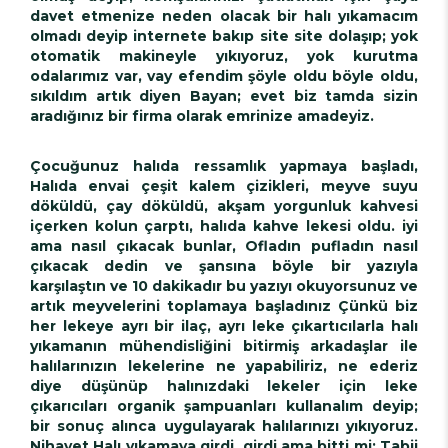
davet etmenize neden olacak bir halı yıkamacım
olmadı deyip internete bakıp site site dolaşıp; yok
otomatik makineyle yıkıyoruz, yok kurutma
odalarımız var, vay efendim şöyle oldu böyle oldu,
sıkıldım artık diyen Bayan; evet biz tamda sizin
aradığınız bir firma olarak emrinize amadeyiz.
Çocuğunuz halıda ressamlık yapmaya başladı,
Halıda envai çeşit kalem çizikleri, meyve suyu
döküldü, çay döküldü, akşam yorgunluk kahvesi
içerken kolun çarptı, halıda kahve lekesi oldu. iyi
ama nasıl çıkacak bunlar, Ofladın pufladın nasıl
çıkacak dedin ve şansına böyle bir yazıyla
karşılaştın ve 10 dakikadır bu yazıyı okuyorsunuz ve
artık meyvelerini toplamaya başladınız Çünkü biz
her lekeye ayrı bir ilaç, ayrı leke çıkartıcılarla halı
yıkamanın mühendisliğini bitirmiş arkadaşlar ile
halılarınızın lekelerine ne yapabiliriz, ne ederiz
diye düşünüp halınızdaki lekeler için leke
çıkarıcıları organik şampuanları kullanalım deyip;
bir sonuç alınca uygulayarak halılarınızı yıkıyoruz.
Nihayet Halı yıkamaya girdi, girdi ama bitti mi; Tabii