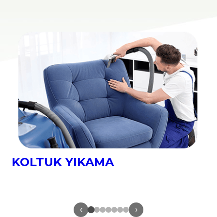
YATAK YIKAMA
‹
›