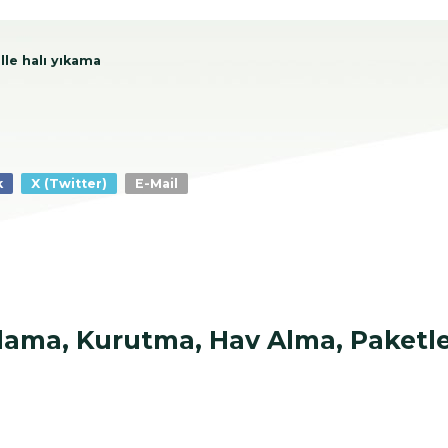
le halı yıkama
k
X (Twitter)
E-Mail
ulama, Kurutma, Hav Alma, Paket