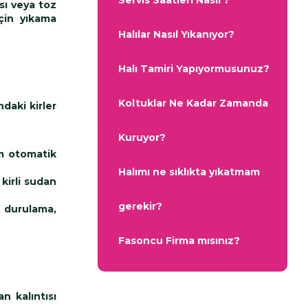
Servis Saatleri Nasıl ?
sı veya toz
için yıkama
Halılar Nasıl Yıkanıyor?
Halı Tamiri Yapıyormusunuz?
Koltuklar Ne Kadar Zamanda
ndaki kirler
Kuruyor?
m otomatik
Halımı ne sıklıkta yıkatmam
kirli sudan
gerekir?
, durulama,
Fasoncu Firma mısınız?
n kalıntısı