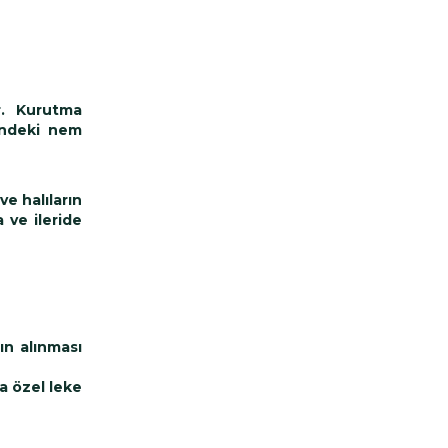
ır. Kurutma
rindeki nem
ve halıların
 ve ileride
ın alınması
a özel leke