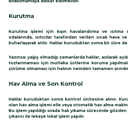
bırakılmamaya dikkat edilmelidir.
Kurutma
Kurutma işlemi için kışın havalandırma ve ısıtma ci
odalarında, ısıtıcılar tarafından verilen sıcak hava
buharlaşarak atılır. Halılar kuruduktan sonra bir süre de 
Yazınsa; yağış olmadığı zamanlarda halılar, asılarak açı
tozlanmaması için mutlaka üstlerine koruma yapılmalıd
çürüme olmaması için halının nemden tamamen arındırıl
Hav Alma ve Son Kontrol
Halılar kuruduktan sonra kontrol ünitesine alınır. Kur
olan hav alma işlemi elle veya otomatik hav alma makine
Bu işlem yapıldığı sırada halı yıkama sürecinde gözden 
çıkarıcı ile lekeye lokal işlem yapılır.