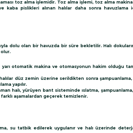
aması toz alma işlemidir. Toz alma işlemi, toz alma makina
ve kaba pislikleri alınan halılar daha sonra havuzlama 
ıyla dolu olan bir havuzda bir süre bekletilir. Halı dokuları
olur.
ğu yarı otomatik makina ve otomasyonun hakim olduğu ta
 halılar düz zemin üzerine serildikten sonra şampuanlama, 
ama yapılır.
zaman halı, yürüyen bant sisteminde ıslatma, şampuanlama
i farklı aşamalardan geçerek temizlenir.
a, su tatbik edilerek uygulanır ve halı üzerinde deterja