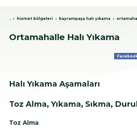
.
hi̇zmet bölgeleri̇
bayrampaşa hali yikama
ortamahal
Ortamahalle Halı Yıkama
Faceboo
Halı Yıkama Aşamaları
Toz Alma, Yıkama, Sıkma, Dur
Toz Alma