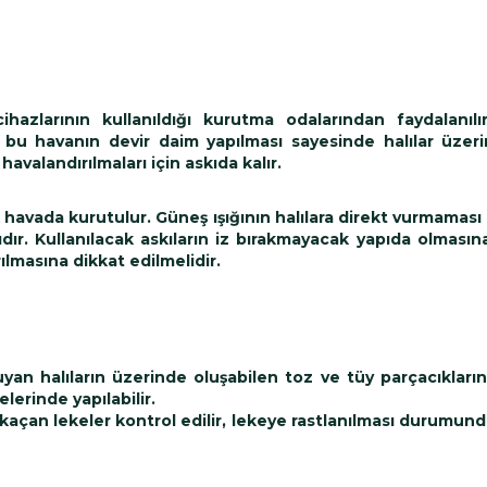
hazlarının kullanıldığı kurutma odalarından faydalanıl
 ve bu havanın devir daim yapılması sayesinde halılar üze
havalandırılmaları için askıda kalır.
k havada kurutulur. Güneş ışığının halılara direkt vurmaması 
ır. Kullanılacak askıların iz bırakmayacak yapıda olmasına
masına dikkat edilmelidir.
uyan halıların üzerinde oluşabilen toz ve tüy parçacıkların
lerinde yapılabilir.
kaçan lekeler kontrol edilir, lekeye rastlanılması durumund