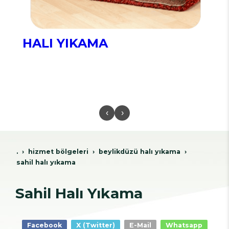
HALI YIKAMA
‹
›
.
hi̇zmet bölgeleri̇
beyli̇kdüzü hali yikama
sahil halı yıkama
Sahil Halı Yıkama
Facebook
X (Twitter)
E-Mail
Whatsapp