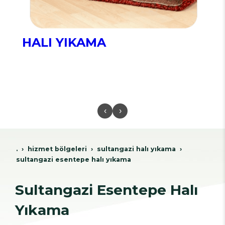
HALI YIKAMA
‹
›
.
hi̇zmet bölgeleri̇
sultangazi̇ hali yikama
sultangazi esentepe halı yıkama
Sultangazi Esentepe Halı
Yıkama