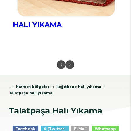
HALI YIKAMA
‹
›
.
hi̇zmet bölgeleri̇
kağithane hali yikama
talatpaşa halı yıkama
Talatpaşa Halı Yıkama
Facebook
X (Twitter)
E-Mail
Whatsapp