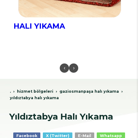
HALI YIKAMA
‹
›
.
hi̇zmet bölgeleri̇
gazi̇osmanpaşa hali yikama
yıldıztabya halı yıkama
Yıldıztabya Halı Yıkama
Facebook
X (Twitter)
E-Mail
Whatsapp