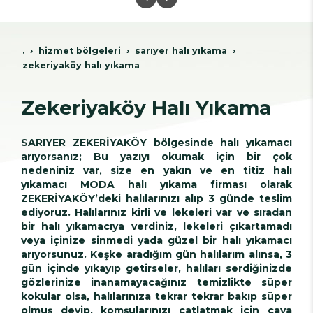
.
hi̇zmet bölgeleri̇
sariyer hali yikama
zekeriyaköy halı yıkama
Zekeriyaköy Halı Yıkama
SARIYER ZEKERİYAKÖY bölgesinde halı yıkamacı
arıyorsanız; Bu yazıyı okumak için bir çok
nedeniniz var, size en yakın ve en titiz halı
yıkamacı MODA halı yıkama firması olarak
ZEKERİYAKÖY’deki halılarınızı alıp 3 günde teslim
ediyoruz. Halılarınız kirli ve lekeleri var ve sıradan
bir halı yıkamacıya verdiniz, lekeleri çıkartamadı
veya içinize sinmedi yada güzel bir halı yıkamacı
arıyorsunuz. Keşke aradığım gün halılarım alınsa, 3
gün içinde yıkayıp getirseler, halıları serdiğinizde
gözlerinize inanamayacağınız temizlikte süper
kokular olsa, halılarınıza tekrar tekrar bakıp süper
olmuş deyip, komşularınızı çatlatmak için çaya