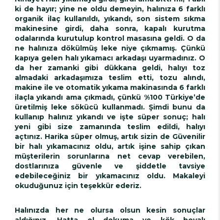
ki de hayır; yine ne oldu demeyin, halınıza 6 farklı
organik ilaç kullanıldı, yıkandı, son sistem sıkma
makinesine girdi, daha sonra, kapalı kurutma
odalarında kurutulup kontrol masasına geldi. O da
ne halınıza dökülmüş leke niye çıkmamış. Çünkü
kapıya gelen halı yıkamacı arkadaşı uyarmadınız. O
da her zamanki gibi dükkana geldi, halıyı toz
almadaki arkadaşımıza teslim etti, tozu alındı,
makine ile ve otomatik yıkama makinasında 6 farklı
ilaçla yıkandı ama çıkmadı, çünkü %100 Türkiye’de
üretilmiş leke sökücü kullanmadı. Şimdi bunu da
kullanıp halınız yıkandı ve işte süper sonuç; halı
yeni gibi size zamanında teslim edildi, halıyı
açtınız. Harika süper olmuş, artık sizin de Güvenilir
bir halı yıkamacınız oldu, artık işine sahip çıkan
müşterilerin sorunlarına net cevap verebilen,
dostlarınıza güvenle ve şiddetle tavsiye
edebileceğiniz bir yıkamacınız oldu. Makaleyi
okuduğunuz için teşekkür ederiz.
Halınızda her ne olursa olsun kesin sonuçlar
aldığınız, Hatta el dokuma ve kök boyalı