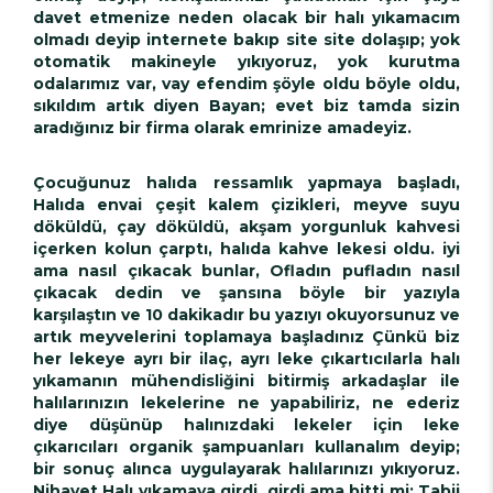
davet etmenize neden olacak bir halı yıkamacım
olmadı deyip internete bakıp site site dolaşıp; yok
otomatik makineyle yıkıyoruz, yok kurutma
odalarımız var, vay efendim şöyle oldu böyle oldu,
sıkıldım artık diyen Bayan; evet biz tamda sizin
aradığınız bir firma olarak emrinize amadeyiz.
Çocuğunuz halıda ressamlık yapmaya başladı,
Halıda envai çeşit kalem çizikleri, meyve suyu
döküldü, çay döküldü, akşam yorgunluk kahvesi
içerken kolun çarptı, halıda kahve lekesi oldu. iyi
ama nasıl çıkacak bunlar, Ofladın pufladın nasıl
çıkacak dedin ve şansına böyle bir yazıyla
karşılaştın ve 10 dakikadır bu yazıyı okuyorsunuz ve
artık meyvelerini toplamaya başladınız Çünkü biz
her lekeye ayrı bir ilaç, ayrı leke çıkartıcılarla halı
yıkamanın mühendisliğini bitirmiş arkadaşlar ile
halılarınızın lekelerine ne yapabiliriz, ne ederiz
diye düşünüp halınızdaki lekeler için leke
çıkarıcıları organik şampuanları kullanalım deyip;
bir sonuç alınca uygulayarak halılarınızı yıkıyoruz.
Nihayet Halı yıkamaya girdi, girdi ama bitti mi; Tabii