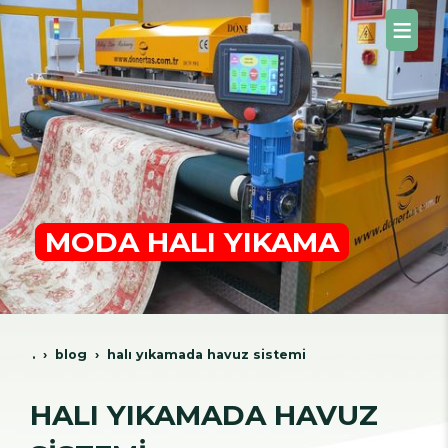
MODA HALI YIKAMA
.
blog
hali yikamada havuz si̇stemi̇
HALI YIKAMADA HAVUZ