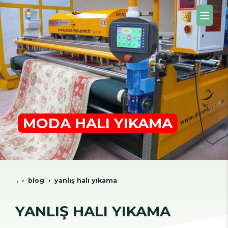
MODA HALI YIKAMA
.
blog
yanliş hali yikama
YANLIŞ HALI YIKAMA