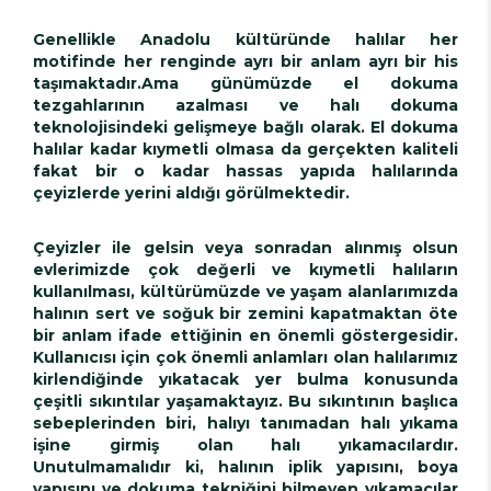
Genellikle Anadolu kültüründe halılar her
motifinde her renginde ayrı bir anlam ayrı bir his
taşımaktadır.Ama günümüzde el dokuma
tezgahlarının azalması ve halı dokuma
teknolojisindeki gelişmeye bağlı olarak. El dokuma
halılar kadar kıymetli olmasa da gerçekten kaliteli
fakat bir o kadar hassas yapıda halılarında
çeyizlerde yerini aldığı görülmektedir.
Çeyizler ile gelsin veya sonradan alınmış olsun
evlerimizde çok değerli ve kıymetli halıların
kullanılması, kültürümüzde ve yaşam alanlarımızda
halının sert ve soğuk bir zemini kapatmaktan öte
bir anlam ifade ettiğinin en önemli göstergesidir.
Kullanıcısı için çok önemli anlamları olan halılarımız
kirlendiğinde yıkatacak yer bulma konusunda
çeşitli sıkıntılar yaşamaktayız. Bu sıkıntının başlıca
sebeplerinden biri, halıyı tanımadan halı yıkama
işine girmiş olan halı yıkamacılardır.
Unutulmamalıdır ki, halının iplik yapısını, boya
yapısını ve dokuma tekniğini bilmeyen yıkamacılar